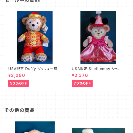
セール中の商品
USA限定 Duffy ダッフィー用コ
USA限定 Shelliemay シェリ
スチューム チャイナ B級品
ーメイ用コスチューム プリンセ
¥2,090
¥2,376
スミニー B級品
50%OFF
70%OFF
その他の商品