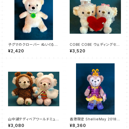
子グマのクローバー ぬいぐるみ
COBE COBE ウェディングセッ
アイボリー
ト ハート Mサイズ
¥2,420
¥3,520
山中湖テディベアワールドミュー
香港限定 ShellieMay 2018
ジアム × COBE COBE オリジ
ハロウィンタイム シェリーメイ
¥3,080
¥8,360
ナル ぬいぐるみセット