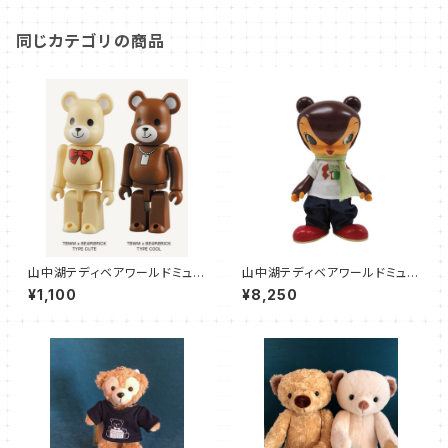
同じカテゴリの商品
山中湖テディベアワールドミュー
山中湖テディベアワールドミュー
ジアム × メディコムトイ オリジ
ジアム × Toy's Field（大塚勝
¥1,100
¥8,250
ナル BE@RBRICK
俊）オリジナル コチレドン