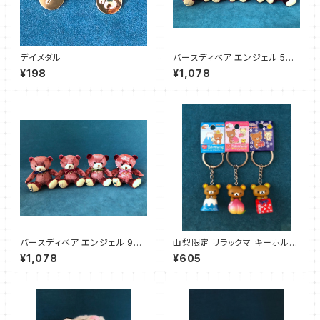
デイメダル
バースディベア エンジェル 5〜
8月
¥198
¥1,078
バースディベア エンジェル 9〜1
山梨限定 リラックマ キーホルダ
2月
ー
¥1,078
¥605