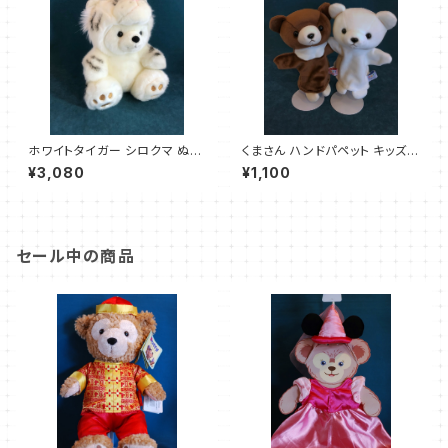
ホワイトタイガー シロクマ ぬい
くまさん ハンドパペット キッズサ
ぐるみ
イズ
¥3,080
¥1,100
セール中の商品