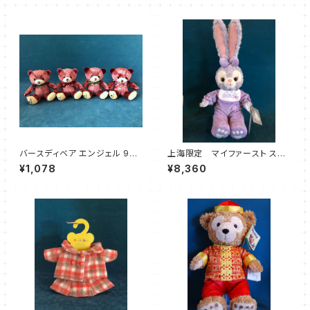
バースディベア エンジェル 9〜1
上海限定 マイファースト ステ
2月
ラルー
¥1,078
¥8,360