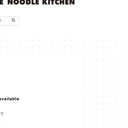
available
‼︎