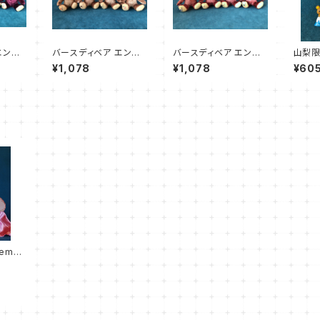
エンジ
バースディベア エンジ
バースディベア エンジ
山梨限
ェル 1〜4月
ェル 9〜12月
ーホル
¥1,078
¥1,078
¥60
iemay
スチュ
ミニー