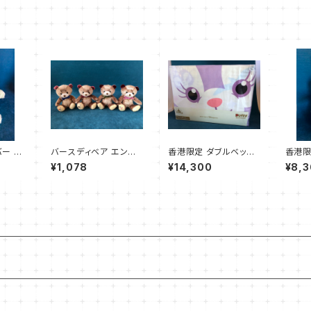
ー ぬ
バースディベア エンジ
香港限定 ダブルベッド
香港限定
ン
ェル 1〜4月
カバー 4点セット
イース
¥1,078
¥14,300
¥8,