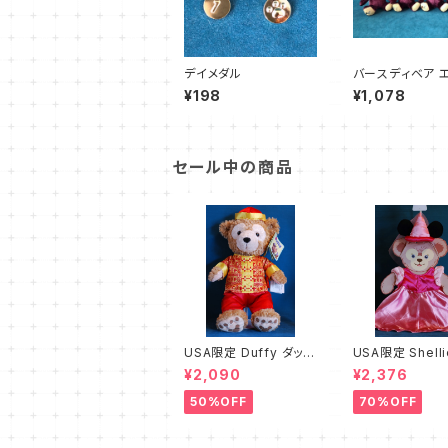
デイメダル
バースディベア 
ェル 5〜8月
¥198
¥1,078
セール中の商品
USA限定 Duffy ダッフ
USA限定 Shell
ィー用コスチューム チャ
シェリーメイ用コ
¥2,090
¥2,376
イナ B級品
ーム プリンセス
B級品
50%OFF
70%OFF