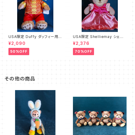
USA限定 Duffy ダッフィー用コ
USA限定 Shelliemay シェリ
スチューム チャイナ B級品
ーメイ用コスチューム プリンセ
¥2,090
¥2,376
スミニー B級品
50%OFF
70%OFF
その他の商品