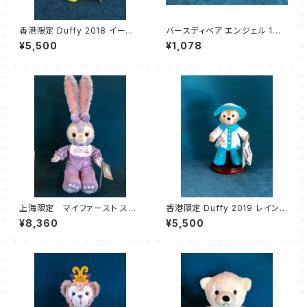
香港限定 Duffy 2018 イースタ
バースディベア エンジェル 1〜4
ー ダッフィー キーリング
月
¥5,500
¥1,078
上海限定 マイファースト ステ
香港限定 Duffy 2019 レインコ
ラルー
ート ダッフィー キーリング
¥8,360
¥5,500